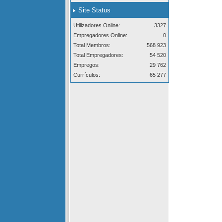
Site Status
Utilizadores Online:
3327
Empregadores Online:
0
Total Membros:
568 923
Total Empregadores:
54 520
Empregos:
29 762
Currículos:
65 277