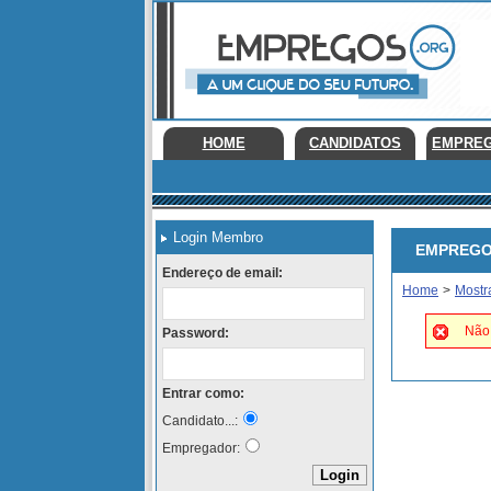
HOME
CANDIDATOS
EMPRE
Login Membro
EMPREGOS 
Endereço de email:
Home
>
Mostr
Não 
Password:
Entrar como:
Candidato...:
Empregador: