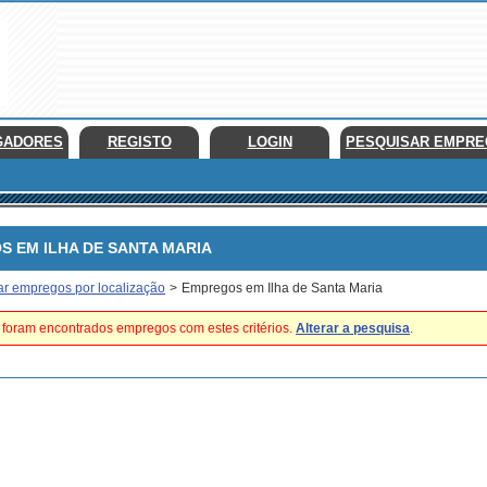
GADORES
REGISTO
LOGIN
PESQUISAR EMPR
EM ILHA DE SANTA MARIA
ar empregos por localização
>
Empregos em Ilha de Santa Maria
foram encontrados empregos com estes critérios.
Alterar a pesquisa
.