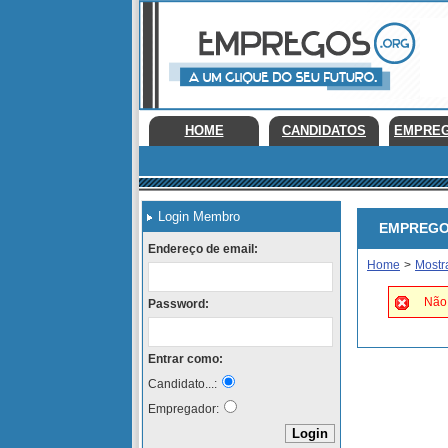
HOME
CANDIDATOS
EMPRE
Login Membro
EMPREGOS 
Endereço de email:
Home
>
Mostr
Não 
Password:
Entrar como:
Candidato...:
Empregador: