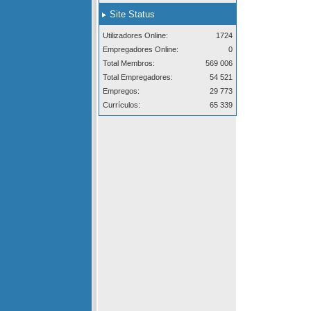
Site Status
Utilizadores Online:
1724
Empregadores Online:
0
Total Membros:
569 006
Total Empregadores:
54 521
Empregos:
29 773
Currículos:
65 339