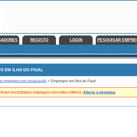
GADORES
REGISTO
LOGIN
PESQUISAR EMPR
EM ILHA DO FAIAL
ar empregos por localização
>
Empregos em Ilha do Faial
foram encontrados empregos com estes critérios.
Alterar a pesquisa
.