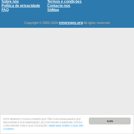
Sobre nós
Termos e condições
Política de privacidade
Contacte-nos
FAQ
SitMap
empregos.org
Copyright © 2002-2026
All rights reserved
ESTE WEBSITE UTILIZA COOKIES QUE TÊM FUNCIONALIDADES QUE
Aceito
MELHORAM A SUA NAVEGAÇÃO. AO CONTINUAR A NAVEGAR, ESTÁ A
CONCORDAR COM A SUA UTILIZAÇÃO.
SAIBA MAIS SOBRE O QUE SÃO
COOKIES