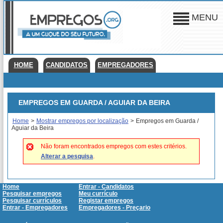
MENU
HOME
CANDIDATOS
EMPREGADORES
EMPREGOS EM GUARDA / AGUIAR DA BEIRA
Home
>
Mostrar empregos por localização
>
Empregos em Guarda /
Aguiar da Beira
Não foram encontrados empregos com estes critérios.
Alterar a pesquisa
.
Home
Entrar - Candidatos
Pesquisar empregos
Meu currículo
Pesquisar currículos
Registar empregos
Entrar - Empregadores
Empregadores - Preçario