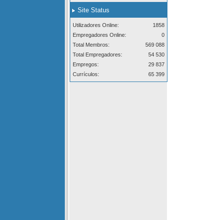
Site Status
Utilizadores Online:
1858
Empregadores Online:
0
Total Membros:
569 088
Total Empregadores:
54 530
Empregos:
29 837
Currículos:
65 399