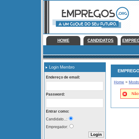
HOME
CANDIDATOS
EMPRE
Login Membro
EMPREGOS 
Endereço de email:
Home
>
Mostr
Não 
Password:
Entrar como:
Candidato...:
Empregador: