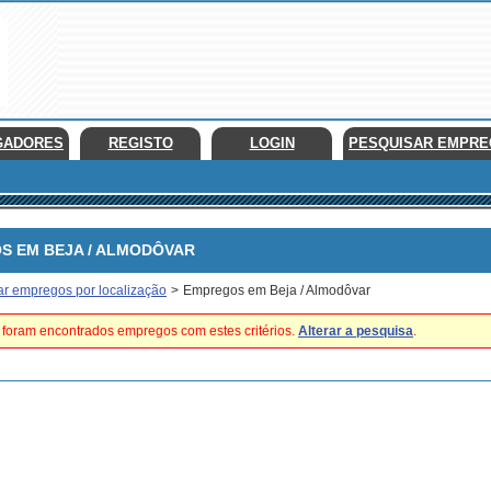
GADORES
REGISTO
LOGIN
PESQUISAR EMPR
EM BEJA / ALMODÔVAR
ar empregos por localização
>
Empregos em Beja / Almodôvar
foram encontrados empregos com estes critérios.
Alterar a pesquisa
.