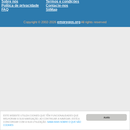
Sobre nós
Termos e condições
Política de privacidade
Contacte-nos
FAQ
SitMap
empregos.org
Copyright © 2002-2026
All rights reserved
ESTE WEBSITE UTILIZA COOKIES QUE TÊM FUNCIONALIDADES QUE
Aceito
MELHORAM A SUA NAVEGAÇÃO. AO CONTINUAR A NAVEGAR, ESTÁ A
CONCORDAR COM A SUA UTILIZAÇÃO.
SAIBA MAIS SOBRE O QUE SÃO
COOKIES