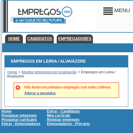
MENU
HOME
CANDIDATOS
EMPREGADORES
EMPREGOS EM LEIRIA / ALVAIÁZERE
Home
>
Mostrar empregos por localização
>
Empregos em Leiria /
Alvaiázere
Não foram encontrados empregos com estes critérios.
Alterar a pesquisa
.
Home
Entrar - Candidatos
Pesquisar empregos
Meu currículo
Pesquisar currículos
Registar empregos
Entrar - Empregadores
Empregadores - Preçario