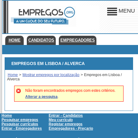
MENU
HOME
CANDIDATOS
EMPREGADORES
EMPREGOS EM LISBOA / ALVERCA
Home
>
Mostrar empregos por localização
>
Empregos em Lisboa /
Alverca
Não foram encontrados empregos com estes critérios.
Alterar a pesquisa
.
Home
Entrar - Candidatos
Pesquisar empregos
Meu currículo
Pesquisar currículos
Registar empregos
Entrar - Empregadores
Empregadores - Preçario