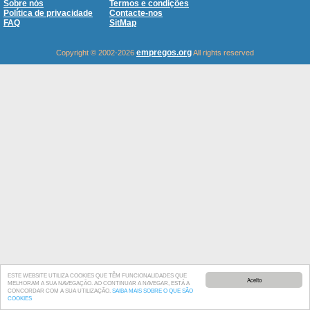
Sobre nós
Termos e condições
Política de privacidade
Contacte-nos
FAQ
SitMap
empregos.org
Copyright © 2002-2026
All rights reserved
ESTE WEBSITE UTILIZA COOKIES QUE TÊM FUNCIONALIDADES QUE
Aceito
MELHORAM A SUA NAVEGAÇÃO. AO CONTINUAR A NAVEGAR, ESTÁ A
CONCORDAR COM A SUA UTILIZAÇÃO.
SAIBA MAIS SOBRE O QUE SÃO
COOKIES