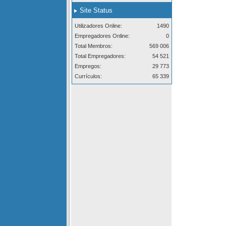
Site Status
Utilizadores Online:
1490
Empregadores Online:
0
Total Membros:
569 006
Total Empregadores:
54 521
Empregos:
29 773
Currículos:
65 339