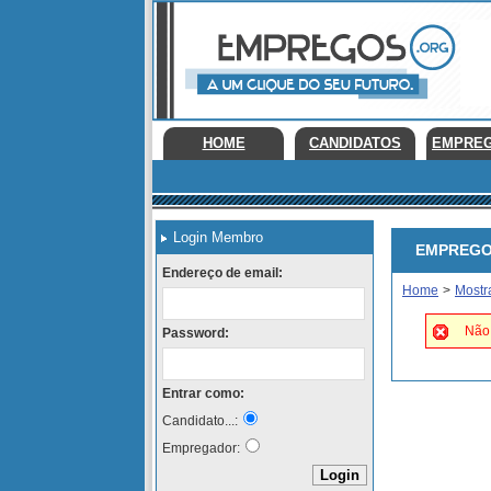
HOME
CANDIDATOS
EMPRE
Login Membro
EMPREGOS 
Endereço de email:
Home
>
Mostr
Não 
Password:
Entrar como:
Candidato...:
Empregador: