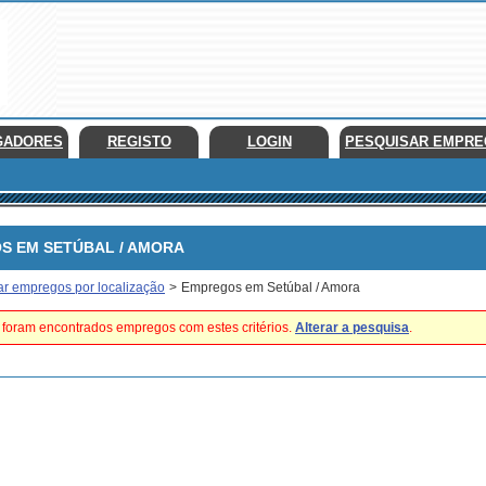
GADORES
REGISTO
LOGIN
PESQUISAR EMPR
EM SETÚBAL / AMORA
ar empregos por localização
>
Empregos em Setúbal / Amora
foram encontrados empregos com estes critérios.
Alterar a pesquisa
.