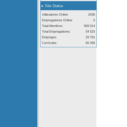
Site Status
Utilizadores Online:
2038
Empregadores Online:
0
Total Membros:
569 014
Total Empregadores:
54 525
Empregos:
29 791
Currículos:
65 346