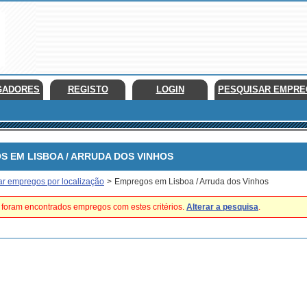
GADORES
REGISTO
LOGIN
PESQUISAR EMPR
EM LISBOA / ARRUDA DOS VINHOS
ar empregos por localização
>
Empregos em Lisboa / Arruda dos Vinhos
foram encontrados empregos com estes critérios.
Alterar a pesquisa
.