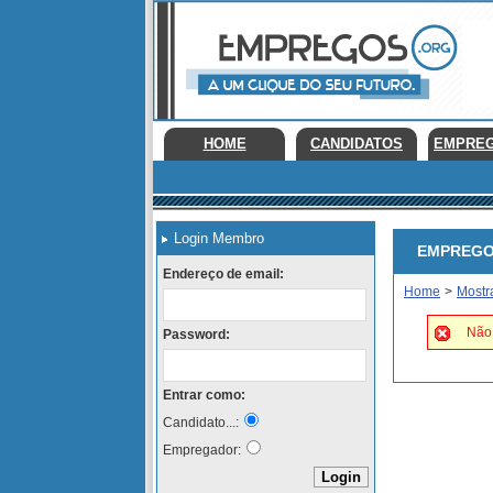
HOME
CANDIDATOS
EMPRE
Login Membro
EMPREGOS 
Endereço de email:
Home
>
Mostr
Não 
Password:
Entrar como:
Candidato...:
Empregador: