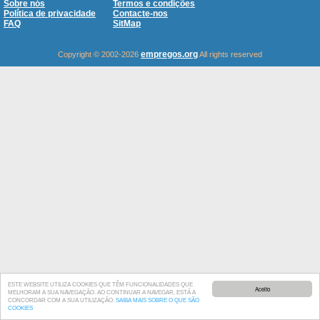
Sobre nós
Termos e condições
Política de privacidade
Contacte-nos
FAQ
SitMap
empregos.org
Copyright © 2002-2026
All rights reserved
ESTE WEBSITE UTILIZA COOKIES QUE TÊM FUNCIONALIDADES QUE
Aceito
MELHORAM A SUA NAVEGAÇÃO. AO CONTINUAR A NAVEGAR, ESTÁ A
CONCORDAR COM A SUA UTILIZAÇÃO.
SAIBA MAIS SOBRE O QUE SÃO
COOKIES