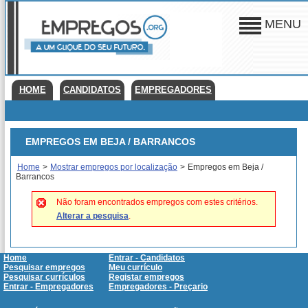
MENU
HOME
CANDIDATOS
EMPREGADORES
EMPREGOS EM BEJA / BARRANCOS
Home
>
Mostrar empregos por localização
>
Empregos em Beja /
Barrancos
Não foram encontrados empregos com estes critérios.
Alterar a pesquisa
.
Home
Entrar - Candidatos
Pesquisar empregos
Meu currículo
Pesquisar currículos
Registar empregos
Entrar - Empregadores
Empregadores - Preçario