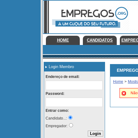
HOME
CANDIDATOS
EMPRE
Login Membro
EMPREGOS 
Endereço de email:
Home
>
Mostr
Não 
Password:
Entrar como:
Candidato...:
Empregador: