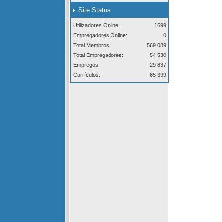
Site Status
Utilizadores Online:
1699
Empregadores Online:
0
Total Membros:
569 089
Total Empregadores:
54 530
Empregos:
29 837
Currículos:
65 399