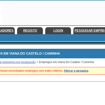
GADORES
REGISTO
LOGIN
PESQUISAR EMPR
EM VIANA DO CASTELO / CAMINHA
ar empregos por localização
>
Empregos em Viana Do Castelo / Caminha
foram encontrados empregos com estes critérios.
Alterar a pesquisa
.