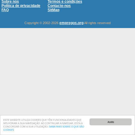
Sobre nós
Termos e condições
Política de privacidade
Contacte-nos
FAQ
SitMap
empregos.org
Copyright © 2002-2026
All rights reserved
ESTE WEBSITE UTILIZA COOKIES QUE TÊM FUNCIONALIDADES QUE
Aceito
MELHORAM A SUA NAVEGAÇÃO. AO CONTINUAR A NAVEGAR, ESTÁ A
CONCORDAR COM A SUA UTILIZAÇÃO.
SAIBA MAIS SOBRE O QUE SÃO
COOKIES