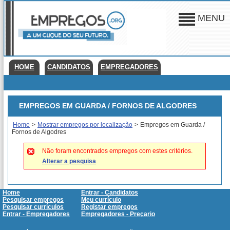
MENU
HOME
CANDIDATOS
EMPREGADORES
EMPREGOS EM GUARDA / FORNOS DE ALGODRES
Home
>
Mostrar empregos por localização
>
Empregos em Guarda /
Fornos de Algodres
Não foram encontrados empregos com estes critérios.
Alterar a pesquisa
.
Home
Entrar - Candidatos
Pesquisar empregos
Meu currículo
Pesquisar currículos
Registar empregos
Entrar - Empregadores
Empregadores - Preçario