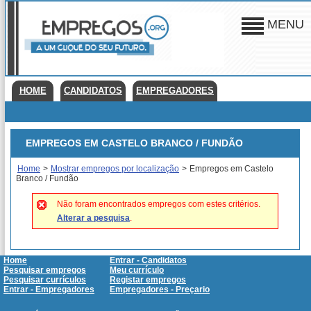
MENU
HOME
CANDIDATOS
EMPREGADORES
EMPREGOS EM CASTELO BRANCO / FUNDÃO
Home
>
Mostrar empregos por localização
>
Empregos em Castelo
Branco / Fundão
Não foram encontrados empregos com estes critérios.
Alterar a pesquisa
.
Home
Entrar - Candidatos
Pesquisar empregos
Meu currículo
Pesquisar currículos
Registar empregos
Entrar - Empregadores
Empregadores - Preçario