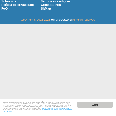
Sobre nós
Termos e condições
Política de privacidade
Contacte-nos
FAQ
SitMap
empregos.org
Copyright © 2002-2026
All rights reserved
ESTE WEBSITE UTILIZA COOKIES QUE TÊM FUNCIONALIDADES QUE
Aceito
MELHORAM A SUA NAVEGAÇÃO. AO CONTINUAR A NAVEGAR, ESTÁ A
CONCORDAR COM A SUA UTILIZAÇÃO.
SAIBA MAIS SOBRE O QUE SÃO
COOKIES