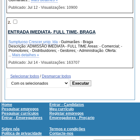
Guimarães...
Mais detalhes »
Publicado: Jul 12 - Visualizações: 10900
2.
ENTRADA IMEDIATA- FULL TIME- BRAGA
Sumptuoso Crescer unip. lda
- Guimarães - Braga
Descrição: ADMISSÃO IMEDIATA - FULL TIME Áreas: - Comercial; -
Promotores; - Distribuidores; - Gestores; - Administração. Oferta:
...
Mais detalhes »
Publicado: Jul 14 - Visualizações: 163707
Selecionar todos
/
Desmarcar todos
Home
Entrar - Candidatos
Pesquisar empregos
Meu currículo
Pesquisar currículos
Registar empregos
Entrar - Empregadores
Empregadores - Preçario
Sobre nós
Termos e condições
Política de privacidade
Contacte-nos
FAQ
SitMap