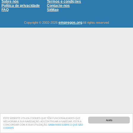
Sobre nós
Termos e condições
Política de privacidade
Contacte-nos
FAQ
SitMap
empregos.org
Copyright © 2002-2026
All rights reserved
ESTE WEBSITE UTILIZA COOKIES QUE TÊM FUNCIONALIDADES QUE
Aceito
MELHORAM A SUA NAVEGAÇÃO. AO CONTINUAR A NAVEGAR, ESTÁ A
CONCORDAR COM A SUA UTILIZAÇÃO.
SAIBA MAIS SOBRE O QUE SÃO
COOKIES