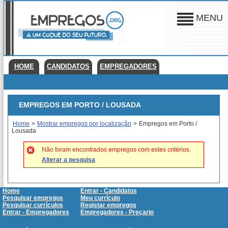
MENU
HOME
CANDIDATOS
EMPREGADORES
EMPREGOS EM PORTO / LOUSADA
Home
>
Mostrar empregos por localização
>
Empregos em Porto /
Lousada
Não foram encontrados empregos com estes critérios.
Alterar a pesquisa
.
Home
Entrar - Candidatos
Pesquisar empregos
Meu currículo
Pesquisar currículos
Registar empregos
Entrar - Empregadores
Empregadores - Preçario