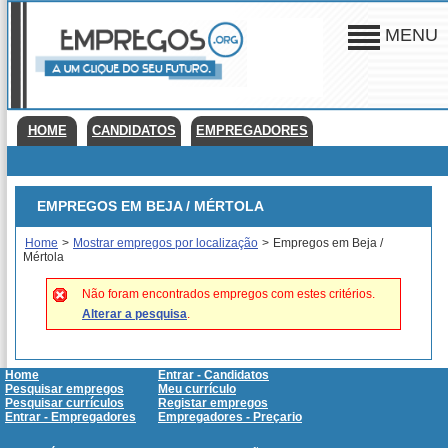
MENU
HOME
CANDIDATOS
EMPREGADORES
EMPREGOS EM BEJA / MÉRTOLA
Home
>
Mostrar empregos por localização
>
Empregos em Beja /
Mértola
Não foram encontrados empregos com estes critérios.
Alterar a pesquisa
.
Home
Entrar - Candidatos
Pesquisar empregos
Meu currículo
Pesquisar currículos
Registar empregos
Entrar - Empregadores
Empregadores - Preçario