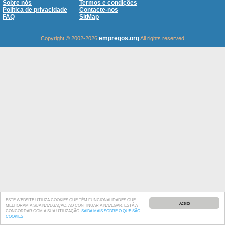
Sobre nós
Termos e condições
Política de privacidade
Contacte-nos
FAQ
SitMap
empregos.org
Copyright © 2002-2026
All rights reserved
ESTE WEBSITE UTILIZA COOKIES QUE TÊM FUNCIONALIDADES QUE
Aceito
MELHORAM A SUA NAVEGAÇÃO. AO CONTINUAR A NAVEGAR, ESTÁ A
CONCORDAR COM A SUA UTILIZAÇÃO.
SAIBA MAIS SOBRE O QUE SÃO
COOKIES