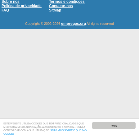
Sobre nós
Termos e condições
Política de privacidade
Contacte-nos
FAQ
SitMap
empregos.org
Copyright © 2002-2026
All rights reserved
ESTE WEBSITE UTILIZA COOKIES QUE TÊM FUNCIONALIDADES QUE
Aceito
MELHORAM A SUA NAVEGAÇÃO. AO CONTINUAR A NAVEGAR, ESTÁ A
CONCORDAR COM A SUA UTILIZAÇÃO.
SAIBA MAIS SOBRE O QUE SÃO
COOKIES