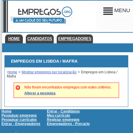
MENU
HOME
CANDIDATOS
EMPREGADORES
EMPREGOS EM LISBOA / MAFRA
Home
>
Mostrar empregos por localização
>
Empregos em Lisboa /
Mafra
Não foram encontrados empregos com estes critérios.
Alterar a pesquisa
.
Home
Entrar - Candidatos
Pesquisar empregos
Meu currículo
Pesquisar currículos
Registar empregos
Entrar - Empregadores
Empregadores - Preçario