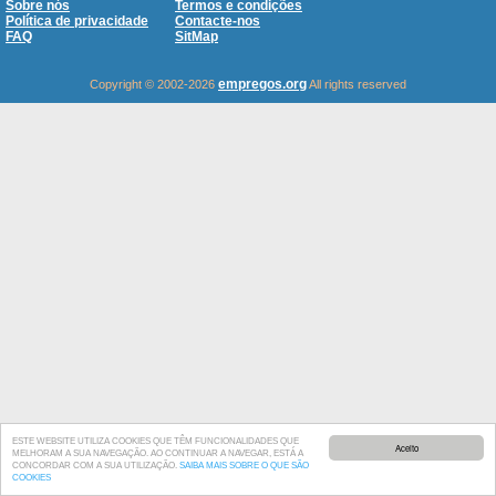
Sobre nós
Termos e condições
Política de privacidade
Contacte-nos
FAQ
SitMap
empregos.org
Copyright © 2002-2026
All rights reserved
ESTE WEBSITE UTILIZA COOKIES QUE TÊM FUNCIONALIDADES QUE
Aceito
MELHORAM A SUA NAVEGAÇÃO. AO CONTINUAR A NAVEGAR, ESTÁ A
CONCORDAR COM A SUA UTILIZAÇÃO.
SAIBA MAIS SOBRE O QUE SÃO
COOKIES