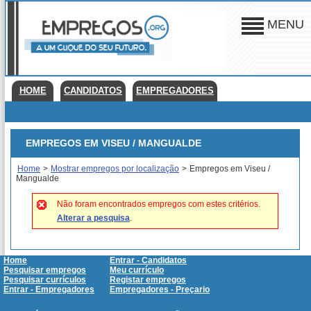
MENU
HOME
CANDIDATOS
EMPREGADORES
EMPREGOS EM VISEU / MANGUALDE
Home
>
Mostrar empregos por localização
>
Empregos em Viseu /
Mangualde
Não foram encontrados empregos com estes critérios.
Alterar a pesquisa
.
Home
Entrar - Candidatos
Pesquisar empregos
Meu currículo
Pesquisar currículos
Registar empregos
Entrar - Empregadores
Empregadores - Preçario