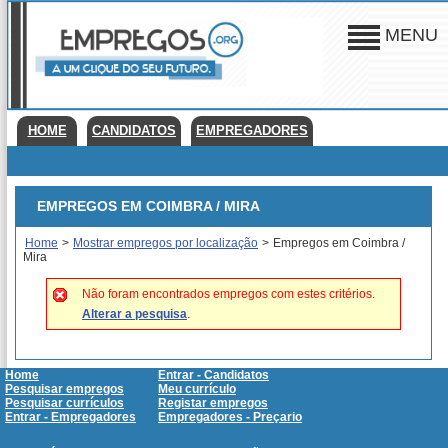
MENU
HOME
CANDIDATOS
EMPREGADORES
EMPREGOS EM COIMBRA / MIRA
Home
>
Mostrar empregos por localização
>
Empregos em Coimbra /
Mira
Não foram encontrados empregos com estes critérios.
Alterar a pesquisa
.
Home
Entrar - Candidatos
Pesquisar empregos
Meu currículo
Pesquisar currículos
Registar empregos
Entrar - Empregadores
Empregadores - Preçario