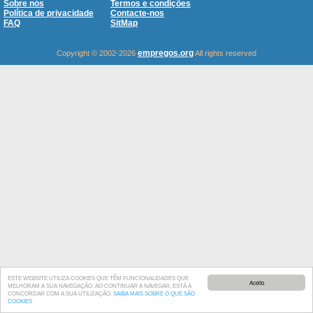
Sobre nós
Termos e condições
Política de privacidade
Contacte-nos
FAQ
SitMap
empregos.org
Copyright © 2002-2026
All rights reserved
ESTE WEBSITE UTILIZA COOKIES QUE TÊM FUNCIONALIDADES QUE
Aceito
MELHORAM A SUA NAVEGAÇÃO. AO CONTINUAR A NAVEGAR, ESTÁ A
CONCORDAR COM A SUA UTILIZAÇÃO.
SAIBA MAIS SOBRE O QUE SÃO
COOKIES