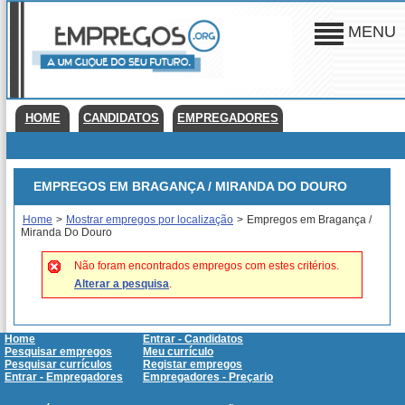
MENU
HOME
CANDIDATOS
EMPREGADORES
EMPREGOS EM BRAGANÇA / MIRANDA DO DOURO
Home
>
Mostrar empregos por localização
>
Empregos em Bragança /
Miranda Do Douro
Não foram encontrados empregos com estes critérios.
Alterar a pesquisa
.
Home
Entrar - Candidatos
Pesquisar empregos
Meu currículo
Pesquisar currículos
Registar empregos
Entrar - Empregadores
Empregadores - Preçario