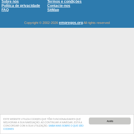
Sobre nós
Termos e condições
Política de privacidade
Contacte-nos
FAQ
SitMap
empregos.org
Copyright © 2002-2026
All rights reserved
ESTE WEBSITE UTILIZA COOKIES QUE TÊM FUNCIONALIDADES QUE
Aceito
MELHORAM A SUA NAVEGAÇÃO. AO CONTINUAR A NAVEGAR, ESTÁ A
CONCORDAR COM A SUA UTILIZAÇÃO.
SAIBA MAIS SOBRE O QUE SÃO
COOKIES