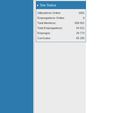
Site Status
Utilizadores Online:
1681
Empregadores Online:
0
Total Membros:
569 001
Total Empregadores:
54 521
Empregos:
29 773
Currículos:
65 335