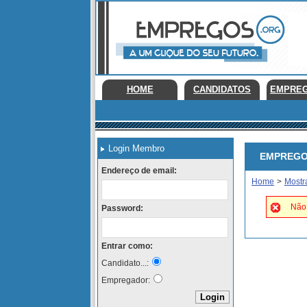
HOME
CANDIDATOS
EMPRE
Login Membro
EMPREGOS 
Endereço de email:
Home
>
Mostr
Não 
Password:
Entrar como:
Candidato...:
Empregador: