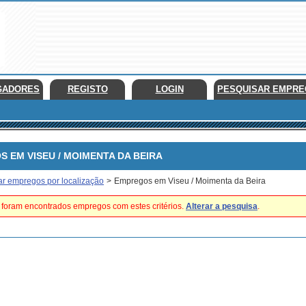
GADORES
REGISTO
LOGIN
PESQUISAR EMPR
EM VISEU / MOIMENTA DA BEIRA
ar empregos por localização
>
Empregos em Viseu / Moimenta da Beira
foram encontrados empregos com estes critérios.
Alterar a pesquisa
.