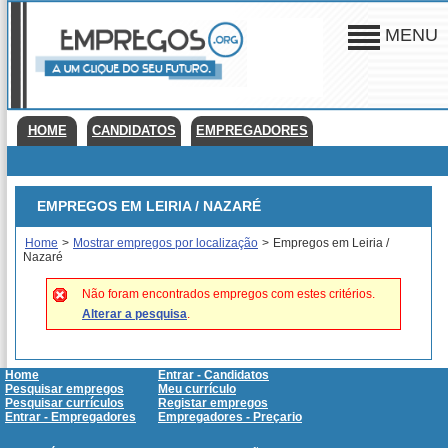
MENU
HOME
CANDIDATOS
EMPREGADORES
EMPREGOS EM LEIRIA / NAZARÉ
Home
>
Mostrar empregos por localização
>
Empregos em Leiria /
Nazaré
Não foram encontrados empregos com estes critérios.
Alterar a pesquisa
.
Home
Entrar - Candidatos
Pesquisar empregos
Meu currículo
Pesquisar currículos
Registar empregos
Entrar - Empregadores
Empregadores - Preçario