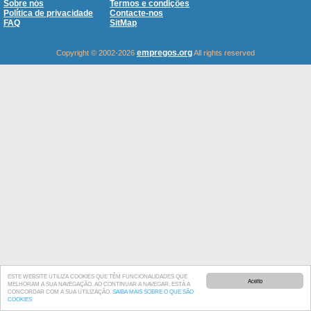
Sobre nós
Termos e condições
Política de privacidade
Contacte-nos
FAQ
SitMap
empregos.org
Copyright © 2002-2026
All rights reserved
ESTE WEBSITE UTILIZA COOKIES QUE TÊM FUNCIONALIDADES QUE
Aceito
MELHORAM A SUA NAVEGAÇÃO. AO CONTINUAR A NAVEGAR, ESTÁ A
CONCORDAR COM A SUA UTILIZAÇÃO.
SAIBA MAIS SOBRE O QUE SÃO
COOKIES