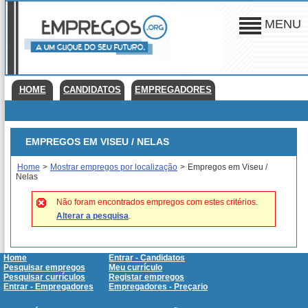
MENU
HOME
CANDIDATOS
EMPREGADORES
EMPREGOS EM VISEU / NELAS
Home
>
Mostrar empregos por localização
>
Empregos em Viseu /
Nelas
Não foram encontrados empregos com estes critérios.
Alterar a pesquisa
.
Home
Entrar - Candidatos
Pesquisar empregos
Meu currículo
Pesquisar currículos
Registar empregos
Entrar - Empregadores
Empregadores - Preçario