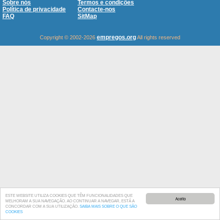
Sobre nós
Termos e condições
Política de privacidade
Contacte-nos
FAQ
SitMap
empregos.org
Copyright © 2002-2026
All rights reserved
ESTE WEBSITE UTILIZA COOKIES QUE TÊM FUNCIONALIDADES QUE
Aceito
MELHORAM A SUA NAVEGAÇÃO. AO CONTINUAR A NAVEGAR, ESTÁ A
CONCORDAR COM A SUA UTILIZAÇÃO.
SAIBA MAIS SOBRE O QUE SÃO
COOKIES