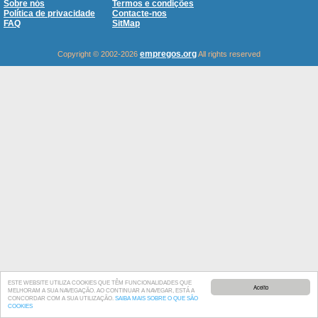
Sobre nós
Termos e condições
Política de privacidade
Contacte-nos
FAQ
SitMap
empregos.org
Copyright © 2002-2026
All rights reserved
ESTE WEBSITE UTILIZA COOKIES QUE TÊM FUNCIONALIDADES QUE
Aceito
MELHORAM A SUA NAVEGAÇÃO. AO CONTINUAR A NAVEGAR, ESTÁ A
CONCORDAR COM A SUA UTILIZAÇÃO.
SAIBA MAIS SOBRE O QUE SÃO
COOKIES