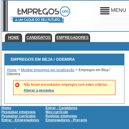
MENU
HOME
CANDIDATOS
EMPREGADORES
EMPREGOS EM BEJA / ODEMIRA
Home
>
Mostrar empregos por localização
>
Empregos em Beja /
Odemira
Não foram encontrados empregos com estes critérios.
Alterar a pesquisa
.
Home
Entrar - Candidatos
Pesquisar empregos
Meu currículo
Pesquisar currículos
Registar empregos
Entrar - Empregadores
Empregadores - Preçario