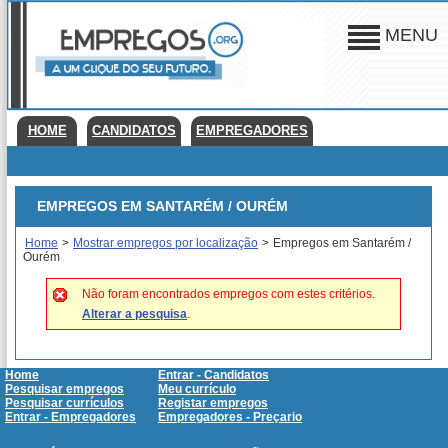
MENU
HOME
CANDIDATOS
EMPREGADORES
EMPREGOS EM SANTARÉM / OURÉM
Home
>
Mostrar empregos por localização
>
Empregos em Santarém /
Ourém
Não foram encontrados empregos com estes critérios.
Alterar a pesquisa
.
Home
Entrar - Candidatos
Pesquisar empregos
Meu currículo
Pesquisar currículos
Registar empregos
Entrar - Empregadores
Empregadores - Preçario