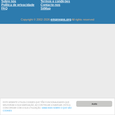
Sobre nós
Termos e condições
Política de privacidade
Contacte-nos
FAQ
SitMap
empregos.org
Copyright © 2002-2026
All rights reserved
ESTE WEBSITE UTILIZA COOKIES QUE TÊM FUNCIONALIDADES QUE
Aceito
MELHORAM A SUA NAVEGAÇÃO. AO CONTINUAR A NAVEGAR, ESTÁ A
CONCORDAR COM A SUA UTILIZAÇÃO.
SAIBA MAIS SOBRE O QUE SÃO
COOKIES