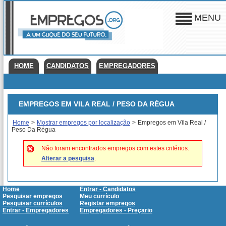
MENU
HOME
CANDIDATOS
EMPREGADORES
EMPREGOS EM VILA REAL / PESO DA RÉGUA
Home
>
Mostrar empregos por localização
>
Empregos em Vila Real /
Peso Da Régua
Não foram encontrados empregos com estes critérios.
Alterar a pesquisa
.
Home
Entrar - Candidatos
Pesquisar empregos
Meu currículo
Pesquisar currículos
Registar empregos
Entrar - Empregadores
Empregadores - Preçario