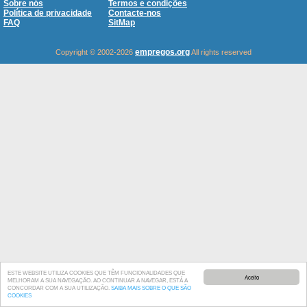
Sobre nós
Termos e condições
Política de privacidade
Contacte-nos
FAQ
SitMap
empregos.org
Copyright © 2002-2026
All rights reserved
ESTE WEBSITE UTILIZA COOKIES QUE TÊM FUNCIONALIDADES QUE
Aceito
MELHORAM A SUA NAVEGAÇÃO. AO CONTINUAR A NAVEGAR, ESTÁ A
CONCORDAR COM A SUA UTILIZAÇÃO.
SAIBA MAIS SOBRE O QUE SÃO
COOKIES