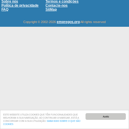
Sobre nós
Termos e condições
Política de privacidade
Contacte-nos
FAQ
SitMap
empregos.org
Copyright © 2002-2026
All rights reserved
ESTE WEBSITE UTILIZA COOKIES QUE TÊM FUNCIONALIDADES QUE
Aceito
MELHORAM A SUA NAVEGAÇÃO. AO CONTINUAR A NAVEGAR, ESTÁ A
CONCORDAR COM A SUA UTILIZAÇÃO.
SAIBA MAIS SOBRE O QUE SÃO
COOKIES