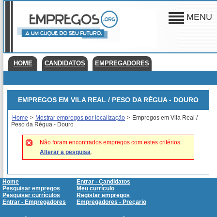
MENU
HOME
CANDIDATOS
EMPREGADORES
EMPREGOS EM VILA REAL / PESO DA RÉGUA - DOURO
Home
>
Mostrar empregos por localização
>
Empregos em Vila Real /
Peso da Régua - Douro
Não foram encontrados empregos com estes critérios.
Alterar a pesquisa
.
Home
Entrar - Candidatos
Pesquisar empregos
Meu currículo
Pesquisar currículos
Registar empregos
Entrar - Empregadores
Empregadores - Preçario