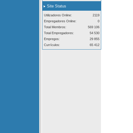
Site Status
Utilizadores Online:
2119
Empregadores Online:
0
Total Membros:
569 106
Total Empregadores:
54 530
Empregos:
29 855
Currículos:
65 412