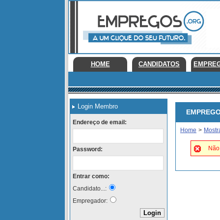
HOME
CANDIDATOS
EMPRE
Login Membro
EMPREGOS 
Endereço de email:
Home
>
Mostr
Não 
Password:
Entrar como:
Candidato...:
Empregador: