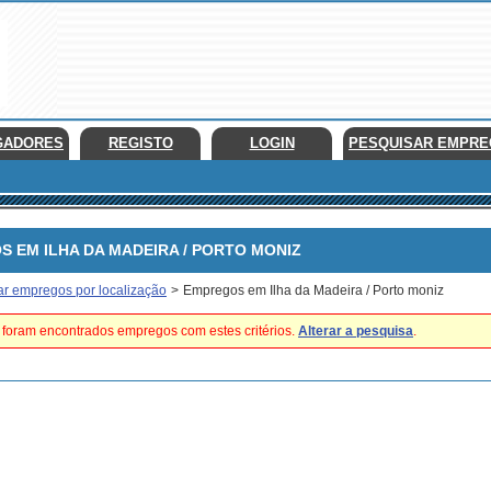
GADORES
REGISTO
LOGIN
PESQUISAR EMPR
EM ILHA DA MADEIRA / PORTO MONIZ
ar empregos por localização
>
Empregos em Ilha da Madeira / Porto moniz
foram encontrados empregos com estes critérios.
Alterar a pesquisa
.