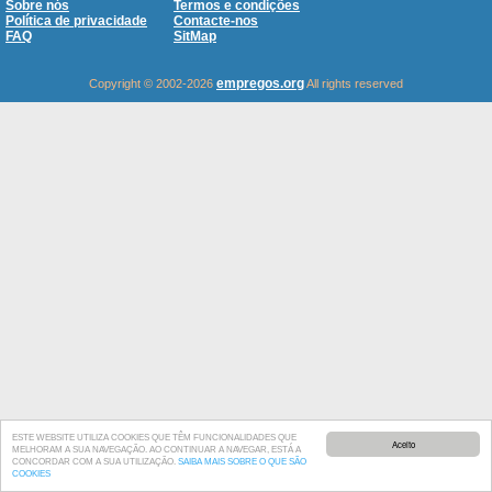
Sobre nós
Termos e condições
Política de privacidade
Contacte-nos
FAQ
SitMap
empregos.org
Copyright © 2002-2026
All rights reserved
ESTE WEBSITE UTILIZA COOKIES QUE TÊM FUNCIONALIDADES QUE
Aceito
MELHORAM A SUA NAVEGAÇÃO. AO CONTINUAR A NAVEGAR, ESTÁ A
CONCORDAR COM A SUA UTILIZAÇÃO.
SAIBA MAIS SOBRE O QUE SÃO
COOKIES