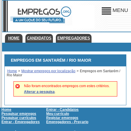
MENU
HOME
CANDIDATOS
EMPREGADORES
EMPREGOS EM SANTARÉM / RIO MAIOR
Home
>
Mostrar empregos por localização
>
Empregos em Santarém /
Rio Maior
Não foram encontrados empregos com estes critérios.
Alterar a pesquisa
.
Home
Entrar - Candidatos
Pesquisar empregos
Meu currículo
Pesquisar currículos
Registar empregos
Entrar - Empregadores
Empregadores - Preçario