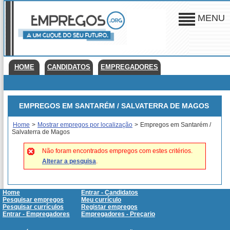
MENU
HOME
CANDIDATOS
EMPREGADORES
EMPREGOS EM SANTARÉM / SALVATERRA DE MAGOS
Home
>
Mostrar empregos por localização
>
Empregos em Santarém /
Salvaterra de Magos
Não foram encontrados empregos com estes critérios.
Alterar a pesquisa
.
Home
Entrar - Candidatos
Pesquisar empregos
Meu currículo
Pesquisar currículos
Registar empregos
Entrar - Empregadores
Empregadores - Preçario