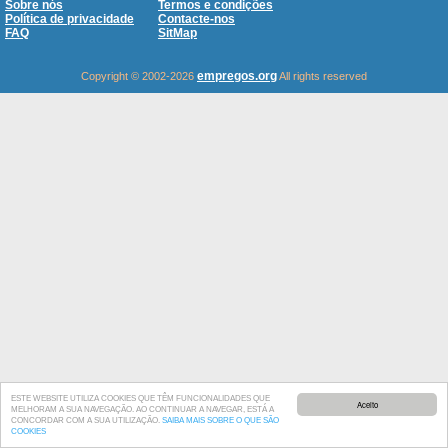
Sobre nós
Termos e condições
Política de privacidade
Contacte-nos
FAQ
SitMap
empregos.org
Copyright © 2002-2026
All rights reserved
ESTE WEBSITE UTILIZA COOKIES QUE TÊM FUNCIONALIDADES QUE
Aceito
MELHORAM A SUA NAVEGAÇÃO. AO CONTINUAR A NAVEGAR, ESTÁ A
CONCORDAR COM A SUA UTILIZAÇÃO.
SAIBA MAIS SOBRE O QUE SÃO
COOKIES