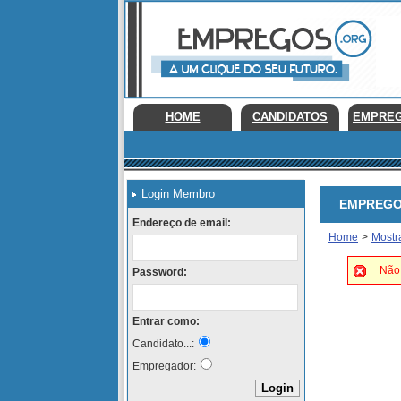
HOME
CANDIDATOS
EMPRE
Login Membro
EMPREGOS 
Endereço de email:
Home
>
Mostr
Não 
Password:
Entrar como:
Candidato...:
Empregador: