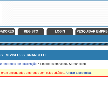
GADORES
REGISTO
LOGIN
PESQUISAR EMPR
EM VISEU / SERNANCELHE
ar empregos por localização
>
Empregos em Viseu / Sernancelhe
foram encontrados empregos com estes critérios.
Alterar a pesquisa
.