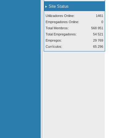
Site Status
Utilizadores Online:
1461
Empregadores Online:
0
Total Membros:
568 951
Total Empregadores:
54 521
Empregos:
29 769
Currículos:
65 296