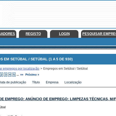
GADORES
REGISTO
LOGIN
PESQUISAR EMPR
M SETÚBAL / SETÚBAL (1 A 5 DE 930)
ar empregos por localização
>
Empregos em Setúbal / Setúbal
2
3
4
5
...
»»
Próximo »
Data de publicação
Título
Empresa
Localização
DE EMPREGO: ANÚNCIO DE EMPREGO: LIMPEZAS TÉCNICAS, M/F
túbal