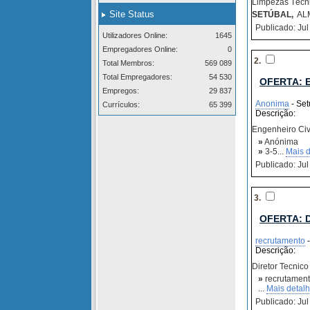
Limpezas Técni
Site Status
SETÚBAL,
ALM
Publicado: Jul
Utilizadores Online:
1645
Empregadores Online:
0
2.
Total Membros:
569 089
Total Empregadores:
54 530
OFERTA: 
Empregos:
29 837
Anonima
- Set
Currículos:
65 399
Descrição:
Engenheiro Civ
»
Anónima
»
3-5...
Mais d
Publicado: Jul
3.
OFERTA: 
recrutamento
-
Descrição:
Diretor Tecnic
»
recrutamen
...
Mais detal
Publicado: Jul