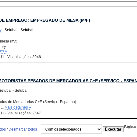
DE EMPREGO: EMPREGADO DE MESA (M/F)
y
- Setúbal - Setúbal
mesa (m/f)
tory
hes »
 11 - Visualizações: 3048
MOTORISTAS PESADOS DE MERCADORIAS C+E (SERVIÇO - ESPA
Setúbal - Setúbal
ados de Mercadorias C+E (Serviço - Espanha)
...
Mais detalhes »
 11 - Visualizações: 2547
Página:
odos
/
Desmarcar todos