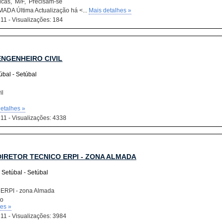
cas, M/F, Precisam-se
ADA Última Actualização há <...
Mais detalhes »
 11 - Visualizações: 184
ENGENHEIRO CIVIL
úbal - Setúbal
il
etalhes »
 11 - Visualizações: 4338
DIRETOR TECNICO ERPI - ZONA ALMADA
 Setúbal - Setúbal
o ERPI - zona Almada
to
hes »
 11 - Visualizações: 3984