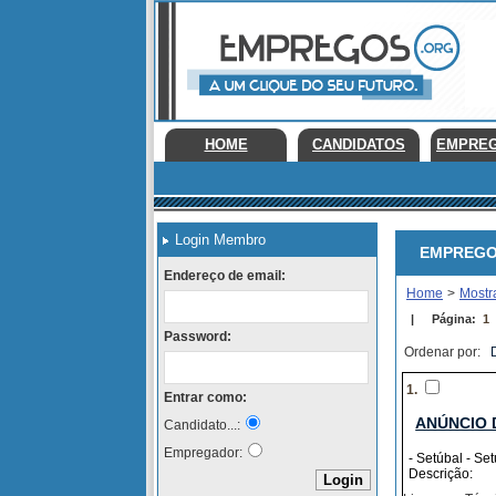
HOME
CANDIDATOS
EMPRE
Login Membro
EMPREGOS E
Endereço de email:
Home
>
Mostr
|
Página:
1
Password:
Ordenar por:
1.
Entrar como:
ANÚNCIO 
Candidato...:
Empregador:
- Setúbal - Se
Descrição: