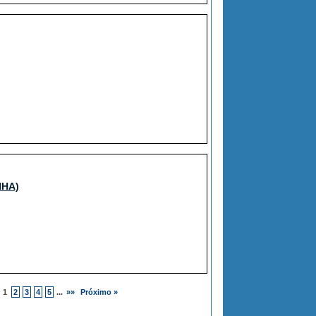
NHA)
1
2
3
4
5
...
»»
Próximo »