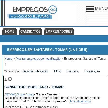
MENU
HOME
CANDIDATOS
EMPREGADORES
EMPREGOS EM SANTARÉM / TOMAR (1 A 5 DE 5)
Home
>
Mostrar empregos por localização
>
Empregos em Santarém / Tomar
|
Ordenar por:
Data de publicação
Título
Empresa
Localização
1.
CONSULTOR IMOBILIÁRIO - TOMAR
RE/MAX Grupo Rumo
- Tomar - Santarém
Descrição: Já pensaste em tornar-te empreendedor? Criares um negócio
teu, à tua medida? Trabalhares para ti próprio/a...
Mais detalhes »
Publicado: Jul 14 - Visualizações: 76549