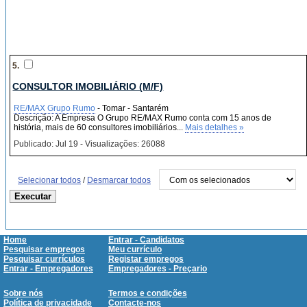
5.
CONSULTOR IMOBILIÁRIO (M/F)
RE/MAX Grupo Rumo
- Tomar - Santarém
Descrição: A Empresa O Grupo RE/MAX Rumo conta com 15 anos de
história, mais de 60 consultores imobiliários...
Mais detalhes »
Publicado: Jul 19 - Visualizações: 26088
Selecionar todos
/
Desmarcar todos
Home
Entrar - Candidatos
Pesquisar empregos
Meu currículo
Pesquisar currículos
Registar empregos
Entrar - Empregadores
Empregadores - Preçario
Sobre nós
Termos e condições
Política de privacidade
Contacte-nos