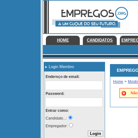
HOME
CANDIDATOS
EMPRE
Login Membro
EMPREGOS 
Endereço de email:
Home
>
Mostr
Não 
Password:
Entrar como:
Candidato...:
Empregador: