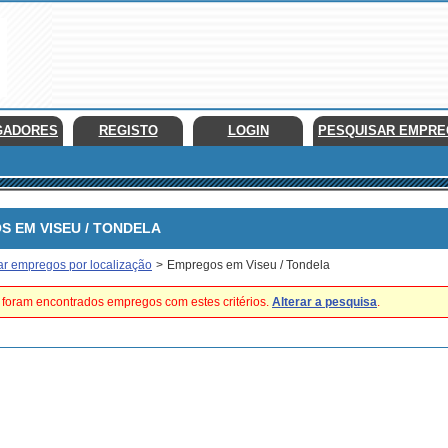
GADORES
REGISTO
LOGIN
PESQUISAR EMPR
EM VISEU / TONDELA
ar empregos por localização
>
Empregos em Viseu / Tondela
foram encontrados empregos com estes critérios.
Alterar a pesquisa
.