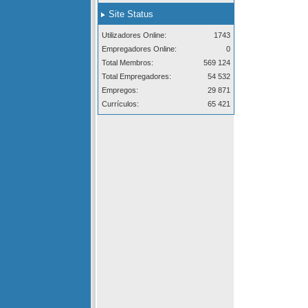
Site Status
Utilizadores Online:
1743
Empregadores Online:
0
Total Membros:
569 124
Total Empregadores:
54 532
Empregos:
29 871
Currículos:
65 421