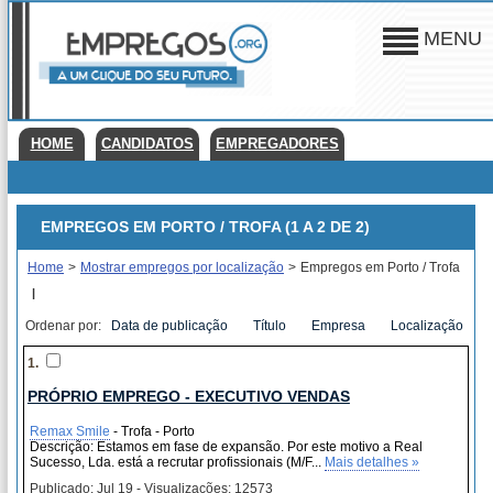
MENU
HOME
CANDIDATOS
EMPREGADORES
EMPREGOS EM PORTO / TROFA (1 A 2 DE 2)
Home
>
Mostrar empregos por localização
>
Empregos em Porto / Trofa
|
Ordenar por:
Data de publicação
Título
Empresa
Localização
1.
PRÓPRIO EMPREGO - EXECUTIVO VENDAS
Remax Smile
- Trofa - Porto
Descrição: Estamos em fase de expansão. Por este motivo a Real
Sucesso, Lda. está a recrutar profissionais (M/F...
Mais detalhes »
Publicado: Jul 19 - Visualizações: 12573