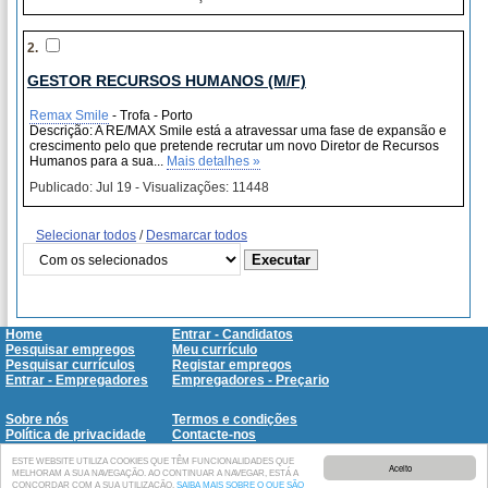
2.
GESTOR RECURSOS HUMANOS (M/F)
Remax Smile
- Trofa - Porto
Descrição: A RE/MAX Smile está a atravessar uma fase de expansão e
crescimento pelo que pretende recrutar um novo Diretor de Recursos
Humanos para a sua...
Mais detalhes »
Publicado: Jul 19 - Visualizações: 11448
Selecionar todos
/
Desmarcar todos
Home
Entrar - Candidatos
Pesquisar empregos
Meu currículo
Pesquisar currículos
Registar empregos
Entrar - Empregadores
Empregadores - Preçario
Sobre nós
Termos e condições
Política de privacidade
Contacte-nos
FAQ
SitMap
ESTE WEBSITE UTILIZA COOKIES QUE TÊM FUNCIONALIDADES QUE
Aceito
MELHORAM A SUA NAVEGAÇÃO. AO CONTINUAR A NAVEGAR, ESTÁ A
CONCORDAR COM A SUA UTILIZAÇÃO.
SAIBA MAIS SOBRE O QUE SÃO