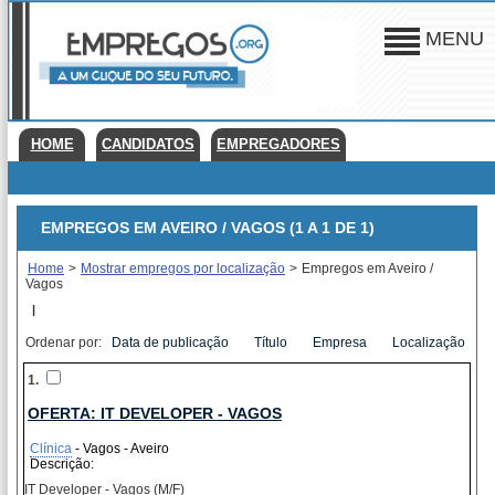
MENU
HOME
CANDIDATOS
EMPREGADORES
EMPREGOS EM AVEIRO / VAGOS (1 A 1 DE 1)
Home
>
Mostrar empregos por localização
>
Empregos em Aveiro /
Vagos
|
Ordenar por:
Data de publicação
Título
Empresa
Localização
1.
OFERTA: IT DEVELOPER - VAGOS
Clínica
- Vagos - Aveiro
Descrição:
IT Developer - Vagos (M/F)