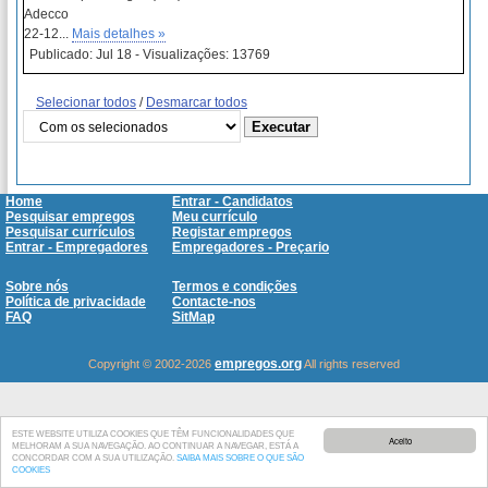
Adecco
22-12...
Mais detalhes »
Publicado: Jul 18 - Visualizações: 13769
Selecionar todos
/
Desmarcar todos
Home
Entrar - Candidatos
Pesquisar empregos
Meu currículo
Pesquisar currículos
Registar empregos
Entrar - Empregadores
Empregadores - Preçario
Sobre nós
Termos e condições
Política de privacidade
Contacte-nos
FAQ
SitMap
empregos.org
Copyright © 2002-2026
All rights reserved
ESTE WEBSITE UTILIZA COOKIES QUE TÊM FUNCIONALIDADES QUE
Aceito
MELHORAM A SUA NAVEGAÇÃO. AO CONTINUAR A NAVEGAR, ESTÁ A
CONCORDAR COM A SUA UTILIZAÇÃO.
SAIBA MAIS SOBRE O QUE SÃO
COOKIES