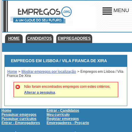
MENU
HOME
CANDIDATOS
EMPREGADORES
EMPREGOS EM LISBOA / VILA FRANCA DE XIRA
Home
>
Mostrar empregos por localização
>
Empregos em Lisboa / Vila
Franca De Xira
Não foram encontrados empregos com estes critérios.
Alterar a pesquisa
.
Home
Entrar - Candidatos
Pesquisar empregos
Meu currículo
Pesquisar currículos
Registar empregos
Entrar - Empregadores
Empregadores - Preçario