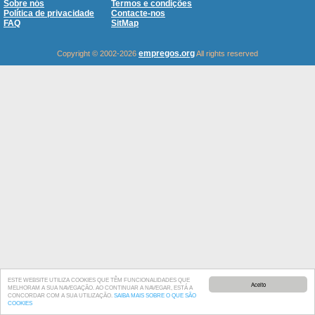
Sobre nós
Termos e condições
Política de privacidade
Contacte-nos
FAQ
SitMap
empregos.org
Copyright © 2002-2026
All rights reserved
ESTE WEBSITE UTILIZA COOKIES QUE TÊM FUNCIONALIDADES QUE
Aceito
MELHORAM A SUA NAVEGAÇÃO. AO CONTINUAR A NAVEGAR, ESTÁ A
CONCORDAR COM A SUA UTILIZAÇÃO.
SAIBA MAIS SOBRE O QUE SÃO
COOKIES