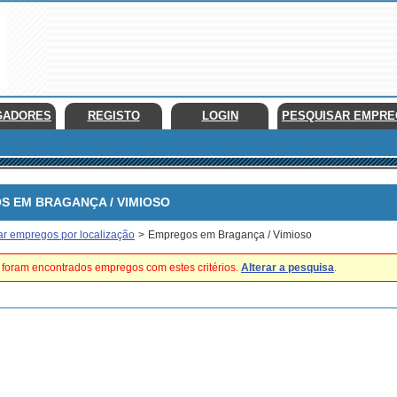
GADORES
REGISTO
LOGIN
PESQUISAR EMPR
EM BRAGANÇA / VIMIOSO
ar empregos por localização
>
Empregos em Bragança / Vimioso
foram encontrados empregos com estes critérios.
Alterar a pesquisa
.