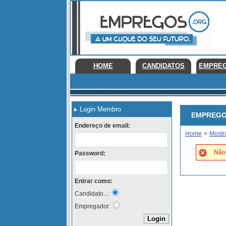
HOME
CANDIDATOS
EMPRE
Login Membro
EMPREGOS 
Endereço de email:
Home
>
Mostr
Não 
Password:
Entrar como:
Candidato...:
Empregador: