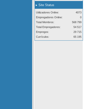
Site Status
Utilizadores Online:
4073
Empregadores Online:
0
Total Membros:
568 799
Total Empregadores:
54 517
Empregos:
29 715
Currículos:
65 195