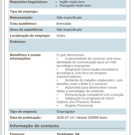
Requisitos linguísticos:
Inglês-muito bom
Português-muito bom
Tipo de emprego:
Remuneração:
Não especificado
Grau académico:
licenciado
Anos de experiência:
Não especificado
Localização do emprego:
Outro
Endereço:
Benefícios e outras
O que oferecemos:
informações:
• A oportunidade de construir uma nova
identidade de comunicação para um mito
tecnológico emergente.
• Integração numa equipa inovadora e
tecnológica, com foco em projetos
transformadores.
• Ambiente de trabalho colaborativo, com
desafios onde o limite é o sucesso.
• Autonomia para desenvolver novas
ideias e estratégias de conteúdo.
• Remuneração compatível com a função.
• Integração no programa de Stock
Options e/ou Phantom Shares.
• Regime Presencial.
Tipo de empresa
Empregador
Data de publicação:
2026-07-14 / Viewed 100089 times
Informação de contacto
Empresa:
Techframe, SA